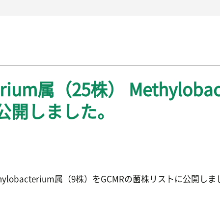
rium属（25株） Methylob
に公開しました。
ethylobacterium属（9株）をGCMRの菌株リストに公開し